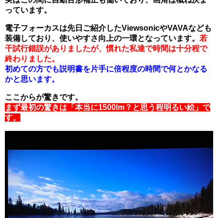
っています。
電子
フォーカスは先日ご紹介したViewsonicやVAVAなども
装備しており、使いやすさ向上の一環となっています。
若
干試行錯誤がありましたが、慣れた私達で時間は十分程で
終わりました。
初めての方でも説明書を片手に倍程度の時間で何とかなる
かと思います。
ここからが驚きです。
まず最初の驚きは「本当に1500lm？と思う程明るい絵」で
す。