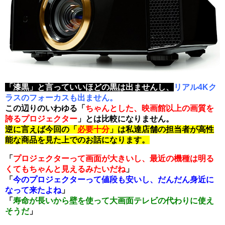
「漆黒」と言っていいほどの黒は出ませんし、
リアル4Kク
ラスのフォーカスも出ません。
この辺りのいわゆる「
ちゃんとした、映画館以上の画質を
誇るプロジェクター
」とは比較になりません。
逆に言えば今回の「
必要十分
」は私達店舗の担当者が高性
能な商品を見た上でのお話になります。
「
プロジェクターって画面が大きいし、最近の機種は明る
くてもちゃんと見えるみたいだね
」
「
今のプロジェクターって値段も安いし、だんだん身近に
なって来たよね
」
「
寿命が長いから壁を使って大画面テレビの代わりに使え
そうだ
」