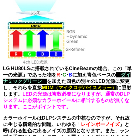
LG HU80LSに搭載されているCineBeamの場合、この「単
一の光源」であった物を
R
･
G
･
B
に加え青色ベースの
「
ダイ
ナミックグリーン
」
を加えた四色の別々のLED光源に変更
し、それらを直接
MDM（マイクロデバイスミラー）
に照射
します。
LEDの
光源は複数必要になりますが、通常のDLP
システムに必須なカラーホイールに相当するものが無くな
ります。
ここがポイントです。
カラーホイールはDLPシステムの中核なのですが、それ故
に生じる構造的な問題、いわゆる「
レインボーノイズ
」と
呼ばれる虹色に出るノイズの原因となります。
また、ラン