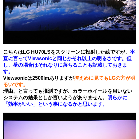
こちらはLG HU70LSをスクリーンに投射した絵ですが、
率
直に言ってViewsonicと同じかそれ以上の明るさです。但
し、壁の場合はそれなりに落ちることも記載しておきま
す。
Viewsonicは2500lmありますが
控えめに見てもLGの方が明
るいです。
理由、と言っても推測ですが、カラーホイールを用いない
システムの結果としか言いようがありません。
明らかに
「効率がいい」という事になるかと思います。