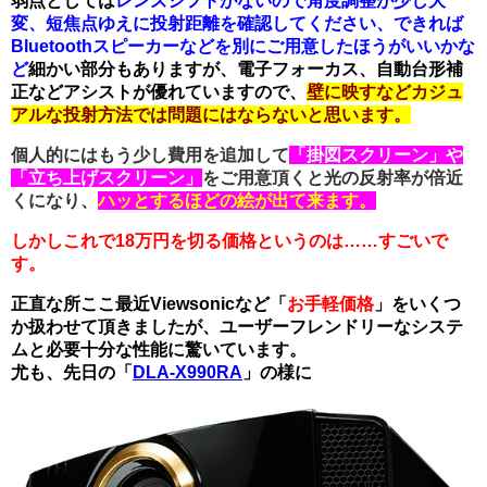
弱点としては
レンズシフトがないので角度調整が少し大
変、短焦点ゆえに投射距離を確認してください、できれば
Bluetoothスピーカーなどを別にご用意したほうがいいかな
ど
細かい
部分もありますが、電子フォーカス、自動台形補
正などアシストが優れていますので、
壁に映すなどカジュ
アルな投射方法では問題にはならないと思います。
個人的にはもう少し費用を追加して
「掛図スクリーン」や
「立ち上げスクリーン」
をご用意頂くと光の反射率が倍近
くになり、
ハッとするほどの絵が出て来ます。
しかしこれで18万円を切る価格というのは……すごいで
す。
正直な所ここ最近Viewsonicなど「
お手軽価格
」をいくつ
か扱わせて頂きましたが、ユーザーフレンドリーなシステ
ムと必要十分な性能に驚いています。
尤も、先日の「
DLA-X990RA
」の様に