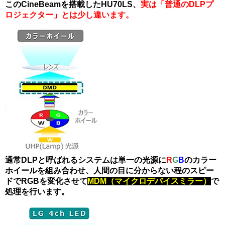
このCineBeamを搭載したHU70LS、
実は「普通のDLPプ
ロジェクター」とは少し違います。
通常DLPと呼ばれるシステムは単一の光源に
R
G
B
のカラー
ホイールを組み合わせ、人間の目に分からない程のスピー
ドでRGBを変化させて
MDM（マイクロデバイスミラー）
で
処理を行います。