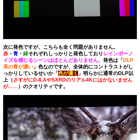
次に発色ですが、こちらも全く問題がありません。
赤
・
青
・
緑
それぞれしっかりと発色しており
レインボーノ
イズを感じるシーンはほとんどありません。
発色は「
DLP
系の青が濃い
」色なのですが、全体的にコントラストがし
っかりしているせいか「
色が濃く
」明らかに通常のDLP以
上（
さすがにD-ILAやSXRDのリアル4Kにはかないません
が……
）のクオリティです。