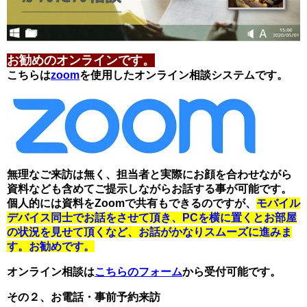
お勧めの
オンラインです。
こちらは
zoom
を使用したオンライン相談システムです。
無理なご来訪は無く、担当者と実際にお顔を合わせながら
資料なども含めてご提示しながらお話する事が可能です。
個人的には資料をZoomで共有もできるのですが、
モバイル
デバイス同士でお話をさせて頂き、PCを横に置く
とお部屋
の状況を見せて頂くなど、お話がかなりスムーズに進みま
す。お勧めです。
オンライン相談は
こちらのフォーム
から受付可能です。
その２、お電話・事前予約来訪