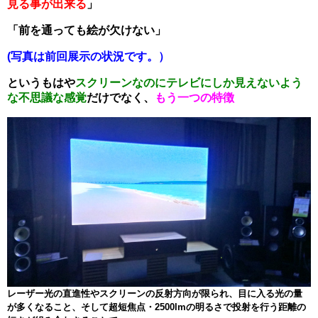
見る事が出来る
」
「前を通っても絵が欠けない」
(写真は前回展示の状況です。）
というもはや
スクリーンなのにテレビにしか見えないよう
な不思議な感覚
だけでなく、
もう一つの特徴
レーザー光の直進性やスクリーンの反射方向が限られ、目に入る光の量
が多くなること、そして超短焦点・2500lmの明るさで投射を行う距離の