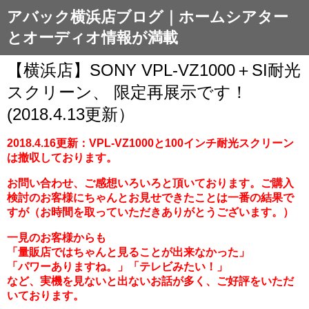
アバック横浜店ブログ｜ホームシアター
とオーディオ情報が満載
【横浜店】SONY VPL-VZ1000＋SI耐光
スクリーン、 限定再展示です！
(2018.4.13更新）
2018.4.16
更新：
VPL-VZ1000と100インチ耐光スクリーン
は撤収しております。
お問い合わせ、ご感想いろいろと頂いております。
ご購入
検討のお客様にちゃんとお見せできたことは一番の結果で
すが
（お時間を取っていただきありがとうございます。）
一見のお客様からも
「量販店ではちゃんと見ることが出来なかった」
「パワーありますね。」「テレビみたい！」
など、実機を見ないと出ないお話が多く、ご好評をいただ
いております。