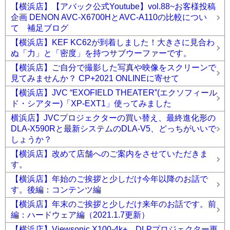
【横浜店】【アバック公式Youtube】vol.88~お客様投稿
企画 DENON AVC-X6700HとAVC-A110の比較につい
て 補足ブログ
【横浜店】KEF KC62が到着しました！大きさに見合わ
ぬ「力」と「密度」を持つサブウーファーです。
【横浜店】ご自分で撮影した写真や映像をスクリーンで
見てみませんか？ CP+2021 ONLINEに寄せて
【横浜店】JVC “EXOFIELD THEATER”(エクソフィール
ド・シアター)「XP-EXT1」使ってみました
横浜店】JVCプロジェクターの買い替え、最終進化形の
DLA-X590Rと最新システムのDLA-V5、どっちがいいで
しょうか？
【横浜店】改めて店舗へのご案内をさせていただきま
す。
【横浜店】年始のご挨拶と少しだけ今年以降のお話で
す。後編：コンテンツ編
【横浜店】年末のご挨拶と少しだけ来年のお話です。前
編：ハードウェア編（2021.1.7更新）
【横浜店】Viewsonic X100-4k+ DLPプロジェクター更