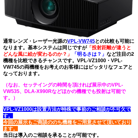
通常レンズ・レーザー光源の
VPL-VW745
との比較も可能に
なります。
基本システムは同じですが
「投射距離が違うと
どんな風に絵が変わるのか？」
「明るさは？」
など
注目の2
機種を比較できるチャンスです。
VPL-VZ1000・VPL-
VW745の両機種をお考えのお客様にはピッタリなフェアと
なっております。
（なお、セッテイングの時間を頂ければ展示中のVPL-
VW535、DLA-X990Rなどほかの機種でも投射は可能で
す。）
VPL-VZ1000は設置方法が特殊で事前のご相談が不可欠で
す。
今回の展示もご商談ののち機種をご用意させて頂いており
ます。
当日は導入のご相談を承ることが可能です。