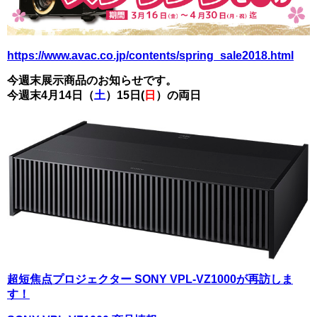
https://www.avac.co.jp/contents/spring_sale2018.html
今週末展示商品のお知らせです。
今週末4月14日（
土
）15日(
日
）の両日
超短焦点プロジェクター SONY VPL-VZ1000が再訪しま
す！