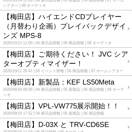
2020/10/14 11:00
04 展示品情報
05 新製品
06 商品情報
07 ホーム
シアター
08 オーディオ
【梅田店】ハイエンドCDプレイヤー
（月替わり企画）プレイバックデザイ
ンズ MPS-8
2020/10/13 11:00
04 展示品情報
06 商品情報
08 オーディオ
【梅田店】ご期待ください！ JVC シア
ターオプティマイザー！
2020/10/11 20:47
03 イベント情報
06 商品情報
07 ホームシアター
【梅田店】新製品：KEF LS50Meta
2020/09/28 00:00
04 展示品情報
05 新製品
06 商品情報
08 オーデ
ィオ
【梅田店】VPL-VW775展示開始！！
2020/09/19 17:52
04 展示品情報
05 新製品
06 商品情報
【梅田店】D-03X と TRV-CD6SE
2020/08/24 11:03
06 商品情報
08 オーディオ