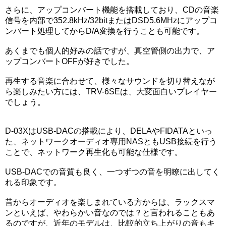
さらに、アップコンバート機能を搭載しており、CDの音楽
信号を内部で352.8kHz/32bitまたはDSD5.6MHzにアップコ
ンバート処理してからD/A変換を行うことも可能です。
あくまでも個人的好みの話ですが、真空管側の出力で、ア
ップコンバートOFFが好きでした。
再生する音楽に合わせて、様々なサウンドを切り替えなが
ら楽しみたい方には、TRV-6SEは、大変面白いプレイヤー
でしょう。
D-03XはUSB-DACの搭載により、DELAやFIDATAといっ
た、ネットワークオーディオ専用NASともUSB接続を行う
ことで、ネットワーク再生化も可能な仕様です。
USB-DACでの音質も良く、一つずつの音を明瞭に出してく
れる印象です。
昔からオーディオを楽しまれている方からは、ラックスマ
ンといえば、やわらかい音なのでは？と言われることもあ
るのですが、近年のモデルは、比較的立ち上がりの音もキ