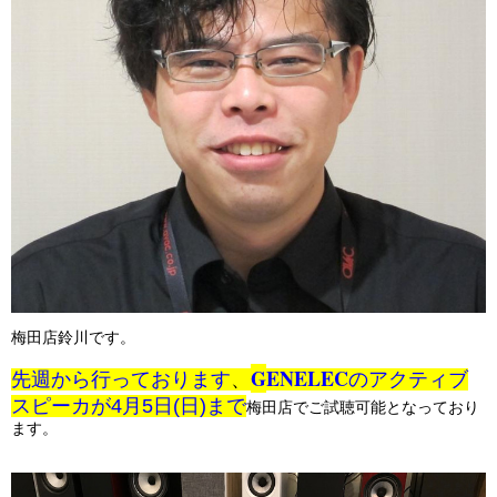
梅田店鈴川です。
G
ENELEC
先週から行っております
、
のアクティブ
スピーカが
4
月5日(日)まで
梅田店でご試聴可能となっており
ます。