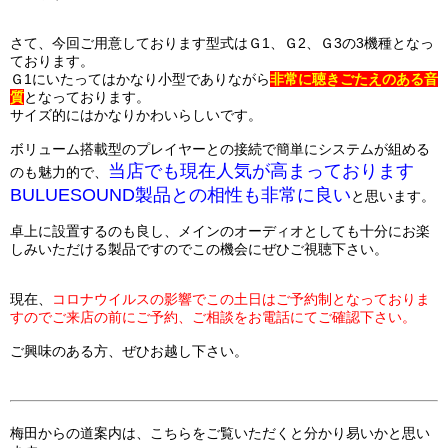
さて、今回ご用意しております型式はＧ1、Ｇ2、Ｇ3の3機種となっ
ております。
Ｇ1にいたってはかなり小型でありながら
非常に聴きごたえのある音
質
となっております。
サイズ的にはかなりかわいらしいです。
ボリューム搭載型のプレイヤーとの接続で簡単にシステムが組める
当店でも現在人気が高まっております
のも魅力的で、
BULUESOUND製品との相性も非常に良い
と思います。
卓上に設置するのも良し、メインのオーディオとしても十分にお楽
しみいただける製品ですのでこの機会にぜひご視聴下さい。
現在、
コロナウイルスの影響でこの土日はご予約制となっておりま
すのでご来店の前にご予約、ご相談をお電話にてご確認下さい。
ご興味のある方、ぜひお越し下さい。
梅田からの道案内は、こちらをご覧いただくと分かり易いかと思い