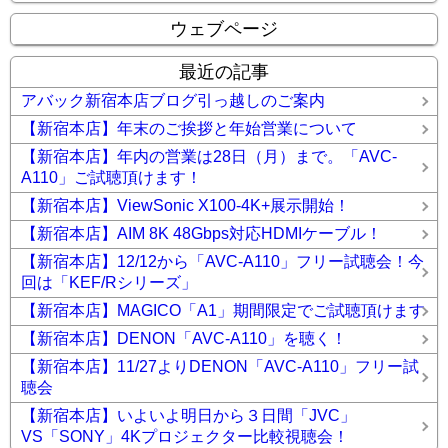
ウェブページ
最近の記事
アバック新宿本店ブログ引っ越しのご案内
【新宿本店】年末のご挨拶と年始営業について
【新宿本店】年内の営業は28日（月）まで。「AVC-
A110」ご試聴頂けます！
【新宿本店】ViewSonic X100-4K+展示開始！
【新宿本店】AIM 8K 48Gbps対応HDMIケーブル！
【新宿本店】12/12から「AVC-A110」フリー試聴会！今
回は「KEF/Rシリーズ」
【新宿本店】MAGICO「A1」期間限定でご試聴頂けます
【新宿本店】DENON「AVC-A110」を聴く！
【新宿本店】11/27よりDENON「AVC-A110」フリー試
聴会
【新宿本店】いよいよ明日から３日間「JVC」
VS「SONY」4Kプロジェクター比較視聴会！