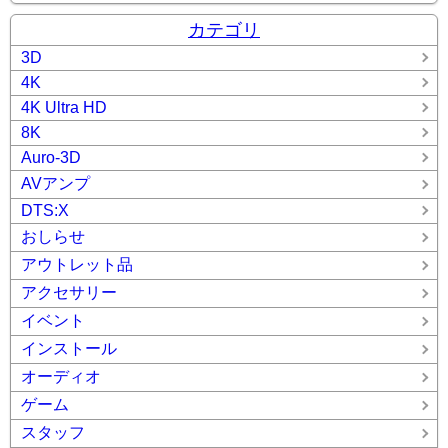
カテゴリ
3D
4K
4K Ultra HD
8K
Auro-3D
AVアンプ
DTS:X
おしらせ
アウトレット品
アクセサリー
イベント
インストール
オーディオ
ゲーム
スタッフ