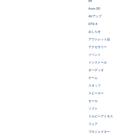
8K
Auro-3D
AVアンプ
DTS:X
おしらせ
アウトレット品
アクセサリー
イベント
インストール
オーディオ
ゲーム
スタッフ
スピーカー
セール
ソフト
ドルビーアトモス
フェア
プロジェクター