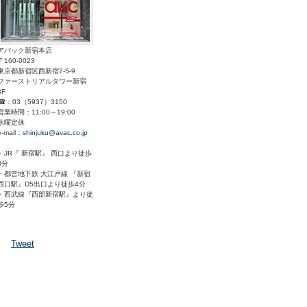
アバック新宿本店
〒160-0023
東京都新宿区西新宿7-5-9
ファーストリアルタワー新宿
3F
☎：03（5937）3150
営業時間：11:00～19:00
水曜定休
e-mail：
shinjuku@avac.co.jp
・JR『 新宿駅』 西口より徒歩
8分
・都営地下鉄 大江戸線 『新宿
西口駅』D5出口より徒歩4分
・西武線『西部新宿駅』より徒
歩5分
Tweet