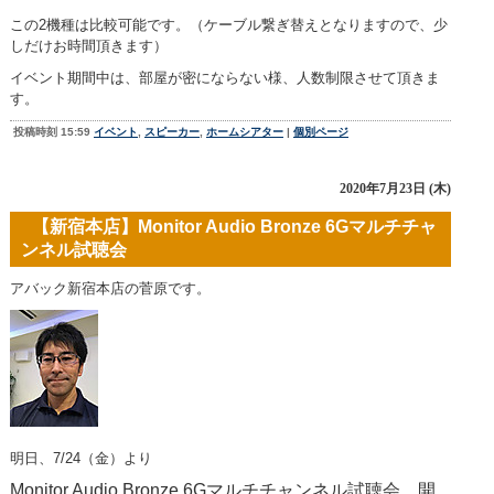
この2機種は比較可能です。（ケーブル繋ぎ替えとなりますので、少
しだけお時間頂きます）
イベント期間中は、部屋が密にならない様、人数制限させて頂きま
す。
投稿時刻 15:59
イベント
,
スピーカー
,
ホームシアター
|
個別ページ
2020年7月23日 (木)
【新宿本店】Monitor Audio Bronze 6Gマルチチャ
ンネル試聴会
アバック新宿本店の菅原です。
明日、7/24（金）より
Monitor Audio Bronze 6Gマルチチャンネル試聴会 開