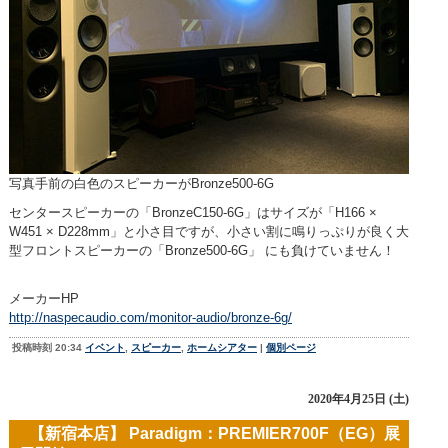
写真手前の白色のスピーカーがBronze500-6G
センタースピーカーの「BronzeC150-6G」はサイズが「H166 ×
W451 × D228mm」と小さ目ですが、小さい割に鳴りっぷりが良く大
型フロントスピーカーの「Bronze500-6G」 にも負けていません！
メーカーHP
http://naspecaudio.com/monitor-audio/bronze-6g/
投稿時刻 20:34
イベント
,
スピーカー
,
ホームシアター
|
個別ページ
2020年4月25日 (土)
【新宿本店】 Paradigm：PREMIER700F（EG）展