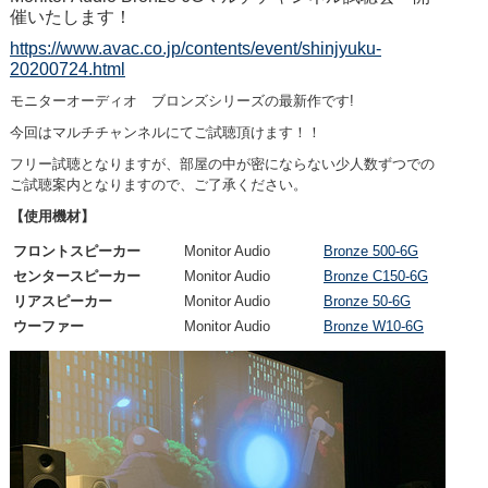
催いたします！
https://www.avac.co.jp/contents/event/shinjyuku-
20200724.html
モニターオーディオ ブロンズシリーズの最新作です!
今回はマルチチャンネルにてご試聴頂けます！！
フリー試聴となりますが、部屋の中が密にならない少人数ずつでの
ご試聴案内となりますので、ご了承ください。
【使用機材】
フロントスピーカー
Monitor Audio
Bronze 500-6G
センタースピーカー
Monitor Audio
Bronze C150-6G
リアスピーカー
Monitor Audio
Bronze 50-6G
ウーファー
Monitor Audio
Bronze W10-6G