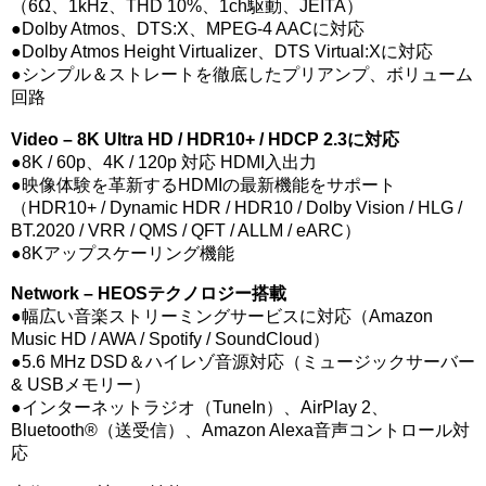
（6Ω、1kHz、THD 10%、1ch駆動、JEITA）
●Dolby Atmos、DTS:X、MPEG-4 AACに対応
●Dolby Atmos Height Virtualizer、DTS Virtual:Xに対応
●シンプル＆ストレートを徹底したプリアンプ、ボリューム
回路
Video – 8K Ultra HD / HDR10+ / HDCP 2.3に対応
●
8K / 60p、4K / 120p 対応 HDMI入出力
●映像体験を革新するHDMIの最新機能をサポート
（HDR10+ / Dynamic HDR / HDR10 / Dolby Vision / HLG /
BT.2020 / VRR / QMS / QFT / ALLM / eARC）
●8Kアップスケーリング機能
Network – HEOSテクノロジー搭載
●
幅広い音楽ストリーミングサービスに対応（Amazon
Music HD / AWA / Spotify / SoundCloud）
●5.6 MHz DSD＆ハイレゾ音源対応（ミュージックサーバー
& USBメモリー）
●インターネットラジオ（TuneIn）、AirPlay 2、
Bluetooth®（送受信）、Amazon Alexa音声コントロール対
応