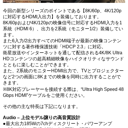
今回の新型シリーズのポイントである【8K/60p、4K/120p
に対応するHDMI入出力
】を装備しております。
8K/60pおよび4K/120pの映像信号に対応するHDMI入力を1
系統（HDMI 6）、出力を2系統（モニター1/2）装備してい
ます。
また6入力/2出力すべてのHDMI端子が最新の映像コンテン
ツに対する著作権保護技術「HDCP 2.3」に対応。
衛星放送やインターネットを通して配信される4K/8K Ultra
HDコンテンツの超高精細映像をハイクオリティなサウンド
とともに楽しむことができます。
また、2系統のモニターHDMI出力で、TVとプロジェクター
など2つの画面に8Kまでの映像を同時に出力することがで
きます。
※8K対応プレーヤーを接続する際は、“Ultra High Speed 48
Gbps HDMI”ケーブルをご使用ください。
その他の主な特長は下記になります。
Audio – 上位モデル譲りの高音質設計
●最大出力185Wの7chディスクリート・パワーアンプ