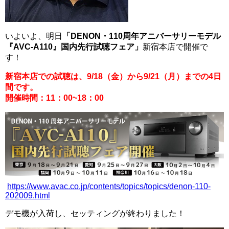
いよいよ、明日
「
DENON・110周年アニバーサリーモデル
『AVC-A110』国内先行試聴フェア
」
新宿本店で開催で
す！
新宿本店での試聴は、9/18（金）から9/21（月）までの4日
間です。
開催時間：11：00~18：00
https://www.avac.co.jp/contents/topics/topics/denon-110-
202009.html
デモ機が入荷し、セッティングが終わりました！