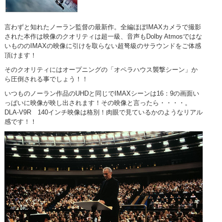
言わずと知れたノーラン監督の最新作。全編ほぼIMAXカメラで撮影
された本作は映像のクオリティは超一級、音声もDolby Atmosではな
いもののIMAXの映像に引けを取らない超弩級のサラウンドをご体感
頂けます！
そのクオリティにはオープニングの「オペラハウス襲撃シーン」か
ら圧倒される事でしょう！！
いつものノーラン作品のUHDと同じでIMAXシーンは16：9の画面い
っぱいに映像が映し出されます！その映像と言ったら・・・・。
DLA-V9R 140インチ映像は格別！肉眼で見ているかのようなリアル
感です！！