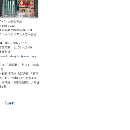
アバック新宿本店
〒160-0023
東京都新宿区西新宿7-5-9
ファーストリアルタワー新宿
3F
☎：03（5937）3150
営業時間：11:00～19:00
水曜定休
e-mail：
shinjuku@avac.co.jp
・JR『 新宿駅』 西口より徒歩
8分
・都営地下鉄 大江戸線 『新宿
西口駅』D5出口より徒歩4分
・西武線『西部新宿駅』より徒
歩5分
Tweet