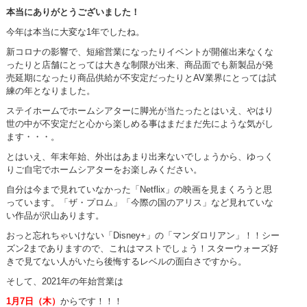
本当にありがとうございました！
今年は本当に大変な1年でしたね。
新コロナの影響で、短縮営業になったりイベントが開催出来なくな
ったりと店舗にとっては大きな制限が出来、商品面でも新製品が発
売延期になったり商品供給が不安定だったりとAV業界にとっては試
練の年となりました。
ステイホームでホームシアターに脚光が当たったとはいえ、やはり
世の中が不安定だと心から楽しめる事はまだまだ先にような気がし
ます・・・。
とはいえ、年末年始、外出はあまり出来ないでしょうから、ゆっく
りご自宅でホームシアターをお楽しみください。
自分は今まで見れていなかった「Netflix」の映画を見まくろうと思
っています。「ザ・プロム」「今際の国のアリス」など見れていな
い作品が沢山あります。
おっと忘れちゃいけない「
Disney+」の「マンダロリアン」！！シー
ズン2までありますので、これはマストでしょう！スターウォーズ好
きで見てない人がいたら後悔するレベルの面白さですから。
そして、2021年の年始営業は
1月7日（木）
からです！！！