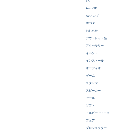
8K
Auro-3D
AVアンプ
DTS:X
おしらせ
アウトレット品
アクセサリー
イベント
インストール
オーディオ
ゲーム
スタッフ
スピーカー
セール
ソフト
ドルビーアトモス
フェア
プロジェクター