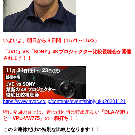
いよいよ、明日から３日間（11/21～11/23）
「
JVC」VS「SONY」4Kプロジェクター比較視聴会が開催
されます！！
https://www.avac.co.jp/contents/event/shinjyuku20201121
特に今回の目玉は、普段は同時比較出来ない
「DLA-V9R」
と「VPL-VW775」の一騎打ち！！
この３連休だけの特別な比較となります！！