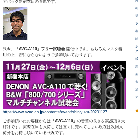
アバック新宿本店の菅原です。
只今、
「AVC-A110」フリー試聴会
開催中です。もちろんマスク着
用の上、密にならないようご参加頂いております。
https://www.avac.co.jp/contents/event/shinjyuku-20201127
ご参加頂いたお客様からは
「AVC-A110」
の音質の良さを実感頂き大
好評です。実際在庫も入荷しては直ぐに売れてしまい現在は次回入
荷分をお待ち頂いている状況です。