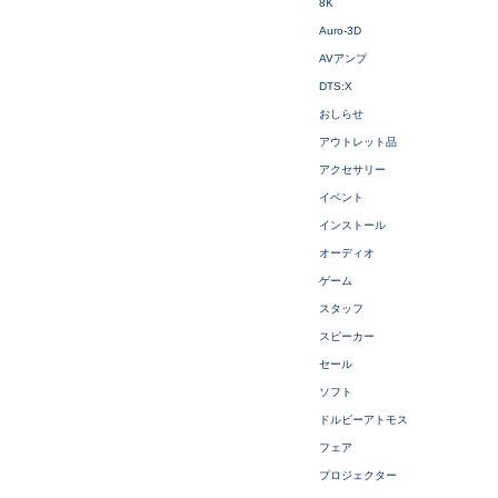
8K
Auro-3D
AVアンプ
DTS:X
おしらせ
アウトレット品
アクセサリー
イベント
インストール
オーディオ
ゲーム
スタッフ
スピーカー
セール
ソフト
ドルビーアトモス
フェア
プロジェクター