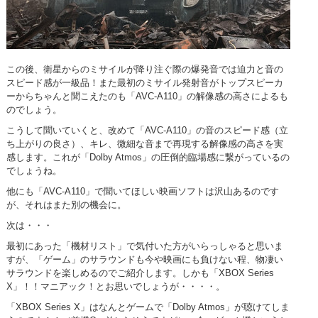
この後、衛星からのミサイルが降り注ぐ際の爆発音では迫力と音の
スピード感が一級品！また最初のミサイル発射音がトップスピーカ
ーからちゃんと聞こえたのも「AVC-A110」の解像感の高さによるも
のでしょう。
こうして聞いていくと、改めて「AVC-A110」の音のスピード感（立
ち上がりの良さ）、キレ、微細な音まで再現する解像感の高さを実
感します。これが「Dolby Atmos」の圧倒的臨場感に繋がっているの
でしょうね。
他にも「AVC-A110」で聞いてほしい映画ソフトは沢山あるのです
が、それはまた別の機会に。
次は・・・
最初にあった「機材リスト」で気付いた方がいらっしゃると思いま
すが、「ゲーム」のサラウンドも今や映画にも負けない程、物凄い
サラウンドを楽しめるのでご紹介します。しかも「XBOX Series
X」！！マニアック！とお思いでしょうが・・・・。
「XBOX Series X」はなんとゲームで「Dolby Atmos」が聴けてしま