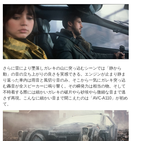
さらに雷により墜落しガレキの山に突っ込むシーンでは「静から
動」の音の立ち上がりの良さを実感できる。エンジンが止まり静ま
り返った車内は雨音と風切り音のみ、そこから一気にガレキ突っ込
む轟音が全スピーカーに鳴り響く。その瞬発力は相当の物。そして
不時着する際には細かいガレキの破片やら砂埃やら微細な音まで逃
さず再現。こんなに細かい音まで聞こえたのは「AVC-A110」が初め
て。