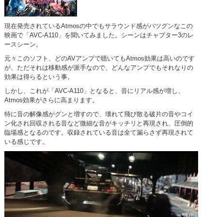
現在発売されているAtmosの中でもサラウンド感がバツグンなこの
映画で「AVC-A110」を聞いてみました。シーンはチャプター3のレ
ースシーン。
元々このソフト、どのAVアンプで聴いてもAtmos効果は高いのです
が、ただそれは移動感が派手なので、どんなアンプでもそれなりの
効果は得らるという事。
しかし、これが「AVC-A110」となると、音にリアル感が増し、
Atmos効果がさらに高まります。
特に音の解像感がグンと増すので、壊れて飛び散る破片の音やコイ
ン化され回収される音など微細な音がキッチリと再現され、圧倒的
臨場感となるのです。収録されている音は全て漏らさず再現されて
いる感じです。