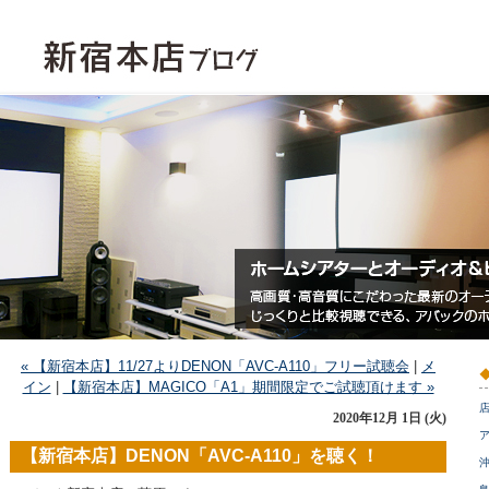
« 【新宿本店】11/27よりDENON「AVC-A110」フリー試聴会
|
メ
イン
|
【新宿本店】MAGICO「A1」期間限定でご試聴頂けます »
2020年12月 1日 (火)
ア
【新宿本店】DENON「AVC-A110」を聴く！