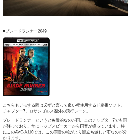
■ブレードランナー2049
こちらもデモする際は必ずと言って良い程使用するド定番ソフト。
チャプター7、ロサンゼルス圏外の飛行シーン。
ブレードランナーというと象徴的なのが雨。このチャプター7でも雨
が降っており、常にトップスピーカーから雨音が鳴っています。特
にこのAVC-A110では、この雨音の粒がより際立ち激しい雨なのが分
かります。