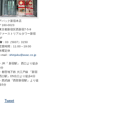
アバック新宿本店
〒160-0023
東京都新宿区西新宿7-5-9
ファーストリアルタワー新宿
3F
☎：03（5937）3150
営業時間：11:00～19:00
水曜定休
e-mail：
shinjuku@avac.co.jp
・JR『 新宿駅』 西口より徒歩
8分
・都営地下鉄 大江戸線 『新宿
西口駅』D5出口より徒歩4分
・西武線『西部新宿駅』より徒
歩5分
Tweet