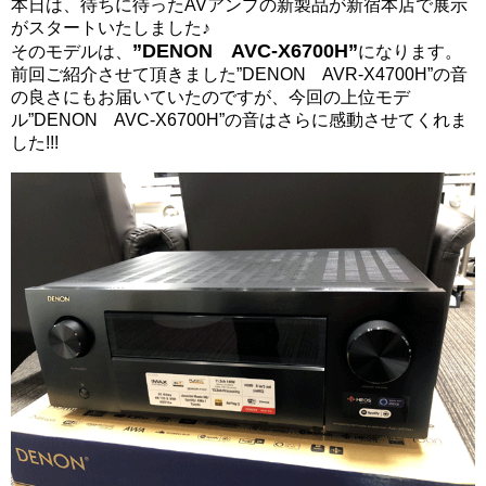
本日は、待ちに待ったAVアンプの新製品が新宿本店で展示
がスタートいたしました♪
”DENON AVC-X6700H”
そのモデルは、
になります。
前回ご紹介させて頂きました”DENON AVR-X4700H”の音
の良さにもお届いていたのですが、今回の上位モデ
ル”DENON AVC-X6700H”の音はさらに感動させてくれま
した!!!