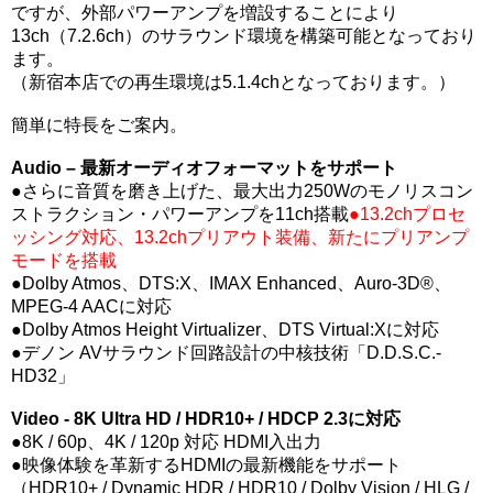
ですが、外部パワーアンプを増設することにより
13ch（7.2.6ch）のサラウンド環境を構築可能となっており
ます。
（新宿本店での再生環境は5.1.4chとなっております。）
簡単に特長をご案内。
Audio – 最新オーディオフォーマットをサポート
●さらに音質を磨き上げた、最大出力250Wのモノリスコン
ストラクション・パワーアンプを11ch搭載
●13.2chプロセ
ッシング対応、13.2chプリアウト装備、新たにプリアンプ
モードを搭載
●Dolby Atmos、DTS:X、IMAX Enhanced、Auro-3D®、
MPEG-4 AACに対応
●Dolby Atmos Height Virtualizer、DTS Virtual:Xに対応
●デノン AVサラウンド回路設計の中核技術「D.D.S.C.-
HD32」
Video - 8K Ultra HD / HDR10+ / HDCP 2.3に対応
●8K / 60p、4K / 120p 対応 HDMI入出力
●映像体験を革新するHDMIの最新機能をサポート
（HDR10+ / Dynamic HDR / HDR10 / Dolby Vision / HLG /