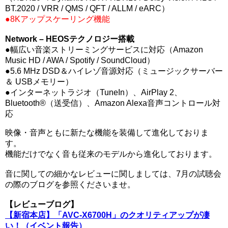
BT.2020 / VRR / QMS / QFT / ALLM / eARC）
●8Kアップスケーリング機能
Network – HEOSテクノロジー搭載
●幅広い音楽ストリーミングサービスに対応（Amazon
Music HD / AWA / Spotify / SoundCloud）
●5.6 MHz DSD＆ハイレゾ音源対応（ミュージックサーバー
＆ USBメモリー）
●インターネットラジオ（TuneIn）、AirPlay 2、
Bluetooth®（送受信）、Amazon Alexa音声コントロール対
応
映像・音声ともに新たな機能を装備して進化しておりま
す。
機能だけでなく音も従来のモデルから進化しております。
音に関しての細かなレビューに関しましては、7月の試聴会
の際のブログを参照くださいませ。
【レビューブログ】
【新宿本店】「AVC-X6700H」のクオリティアップが凄
い！（イベント報告）